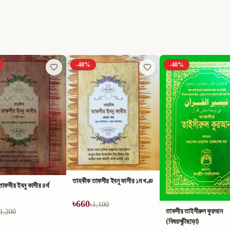
-
40
%
-
40
%
াফসীর ইবনু কাসীর ১ম খণ্ড
1,100
তাফসীর তাইসীরুল কুরআন
কুরআন ও সুন্নাহ্‌র আলোকে
(বিষয়সূচীছাড়া)
আলোকিত জীবন ও সোনালী বার্