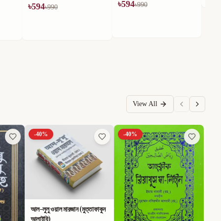
৳
594
৳
990
View All
-
40
%
-
40
%
-
40
আল-লুলু ওয়াল মারজান (মুত্তাফাকুন
আলাইহি)