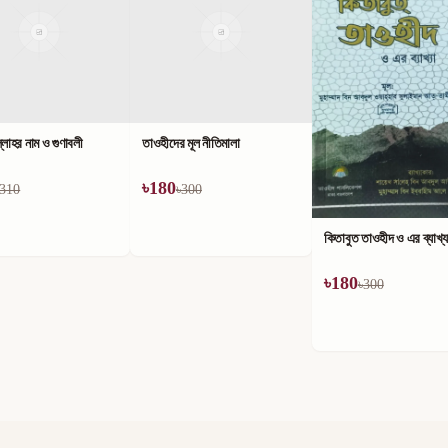
লাহর নাম ও গুণাবলী
তাওহীদের মূল নীতিমালা
৳
180
310
৳
300
কিতাবুত তাওহীদ ও এর ব্যাখ্য
৳
180
৳
300