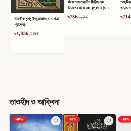
যঈফ ও জাল হাদীস সিরিজ এবং
তাহকীক ম
উম্মাতের মাঝে তার কুপ্রভাব (১-৪)
খণ্ডে সম
খণ্ড
৳
756
৳
714
৳
1,260
৳
তাহকীক সুনানু ইবনু মাজাহ (১-৩ খণ্ড
প্যাকেজ)
৳
1,836
৳
3,060
তাওহীদ ও আক্বিদা
-
40
%
-
40
%
-
40
%