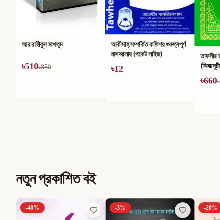
আর রাহীকুল মাখতূম
আকীদাহ্ সম্পর্কিত কতিপয় গুরুত্বপূর্ণ
মাসআলাহ (পকেট সাইজ)
তাফসীর 
(বিষয়সূচ
৳
510
৳
850
৳
12
৳
660
৳
নতুন প্রকাশিত বই
-
40
%
-
3
%
-
20
%