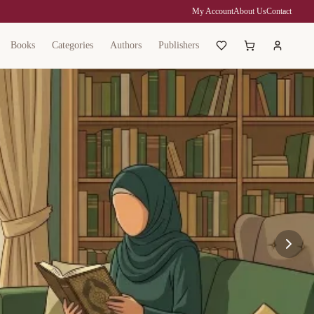
My Account
About Us
Contact
Books
Categories
Authors
Publishers