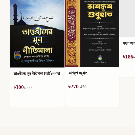
মহান আল্
৳
186
৳
কাশফুশ শুবুহাত
তাওহীদের মূল নীতিমালা (আর্ট পেপার)
৳
270
৳
300
৳
450
৳
500