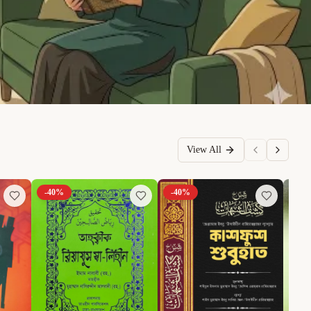
View All
-
40
%
-
40
%
-
6