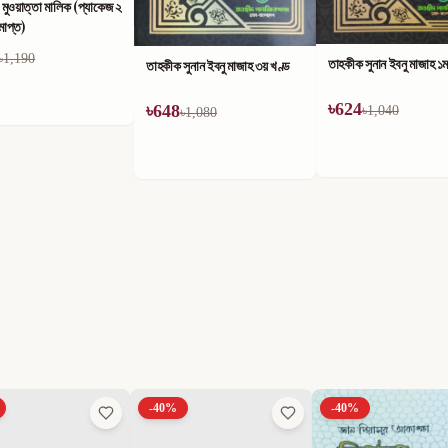
ুওয়াত্তা মালিক (প্যাকেজ ২
াপ্ত)
1,190
তাহকীক সুনান ইবনু মাজাহ ১ম
তাহকীক সুনান ইবনু মাজাহ ৩য় খণ্ড
৳
624
৳
648
৳
1,040
৳
1,080
-
40
%
-
40
%