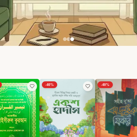
-
40
%
-
40
%