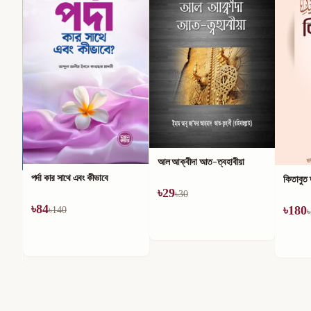
আল আক্বীদা আত-ত্বহাবীয়া
পর্দা কার সাথে এবং কীভাবে
কিতাবুত
৳
29
৳
30
৳
84
৳
180
৳
140
৳