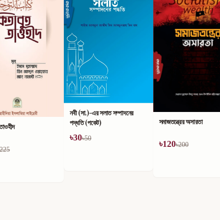
নবী (সা.)-এর সলাত সম্পাদনের
সমাজতন্ত্রের অসারতা
পদ্ধতি (পকেট)
 তাওহীদ
৳
30
৳
50
৳
120
৳
200
225