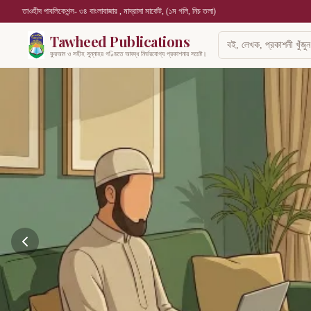
তাওহীদ পাবলিকেশন্স- ৩৪ বাংলাবাজার , মাদ্রাসা মার্কেট, (১ম গলি, নিচ তলা)
Tawheed Publications
কুরআন ও সহীহ সুন্নাহর গণ্ডিতে আবদ্ধ নির্ভরযোগ্য প্রকাশনায় সচেষ্ট।