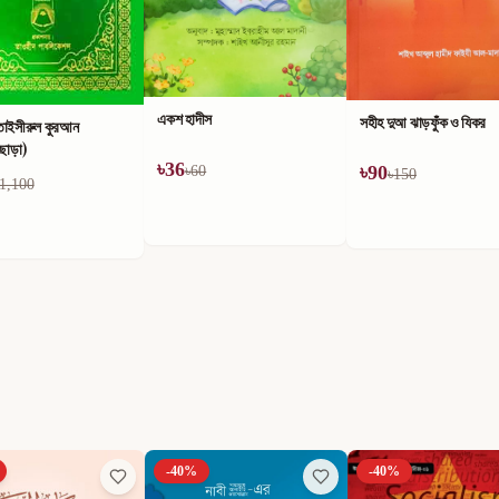
একশ হাদীস
সহীহ দুআ ঝাড়ফুঁক ও যিকর
তাইসীরুল কুরআন
ীছাড়া)
৳
36
৳
90
৳
60
৳
150
1,100
-
40
%
-
40
%