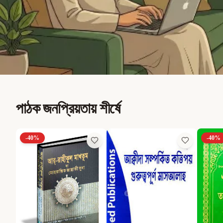
পাঠক জনপ্রিয়তায় শীর্ষে
-
40
%
-
40
%