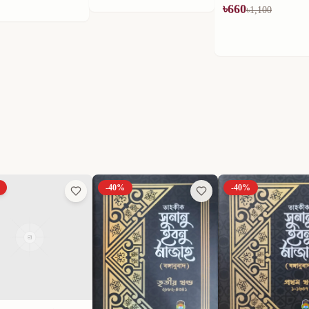
৳
660
৳
594
৳
1,100
৳
990
-
40
%
-
40
%