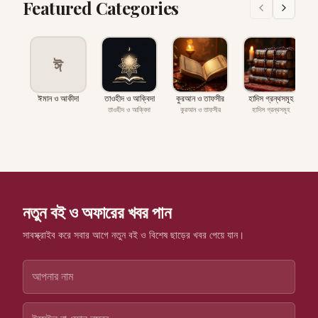
Featured Categories
ঈ
ঈমান ও আকীদা
তাওহীদ ও আক্বিদা
কুরআন ও তাফসীর
হাদিস গ্রন্থসমূহ
প
তাওহীদ ও আক্বিদা
কুরআন ও তাফসীর
হাদিস গ্রন্থসমূহ
নতুন বই ও অফারের খবর পান
সাবস্ক্রাইব করে সবার আগে নতুন বই ও বিশেষ ছাড়ের খবর পেয়ে যান।