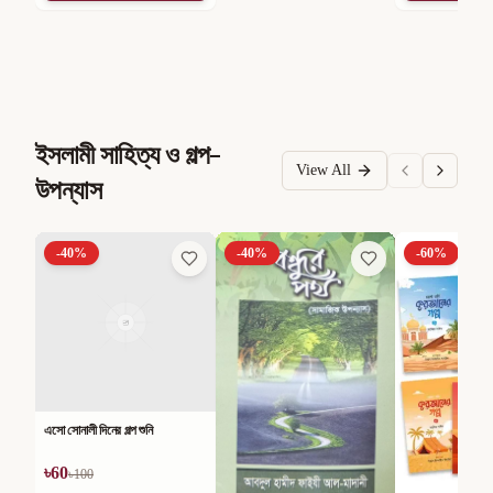
ইসলামী সাহিত্য ও গল্প-
View All
উপন্যাস
-
40
%
-
40
%
-
60
%
এসো সোনালী দিনের গল্প শুনি
৳
60
৳
100