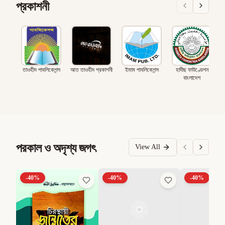
প্রকাশনী
তাওহীদ পাবলিকেশন্স
আত তাওহীদ প্রকাশনী
ইমাম পাবলিকেশন্স
হাদীছ ফাউণ্ডেশন
বাংলাদেশ
পরকাল ও অদৃশ্য জগৎ
View All
-
40
%
-
40
%
-
40
%