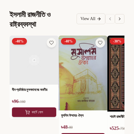
ইসলামী রাজনীতি ও
View All
রাষ্ট্রব্যবস্থা
-
40
%
-
40
%
-
30
%
দীন প্রতিষ্ঠায় মুসলমানদের করণীয়
৳
96
৳
160
কার্টে যোগ
মুসলিম উম্মাহর ঐক্য
শারঈ রাজনীতি
৳
48
৳
80
৳
525
৳
750