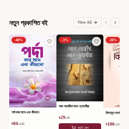
নতুন প্রকাশিত বই
View All
-
40
%
-
3
%
-
20
%
আল আক্বীদা আত-ত্বহাবীয়া
পর্দা কার সাথে এবং কীভাবে
কিতাবুত তাওহীদ
৳
29
৳
30
৳
84
৳
180
৳
140
৳
225
কার্টে যোগ