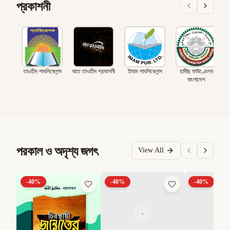
প্রকাশনী
তাওহীদ পাবলিকেশন্স
আত তাওহীদ প্রকাশনী
ইমাম পাবলিকেশন্স
হাদীছ ফাউণ্ডেশন
বাংলাদেশ
পরকাল ও অদৃশ্য জগৎ
View All
-
40
%
-
40
%
-
40
%