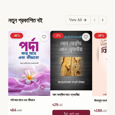
নতুন প্রকাশিত বই
View All
-
40
%
-
3
%
-
20
%
আল আক্বীদা আত-ত্বহাবীয়া
পর্দা কার সাথে এবং কীভাবে
কিতাবুত তাওহীদ
৳
29
৳
30
৳
84
৳
180
৳
140
৳
225
কার্টে যোগ