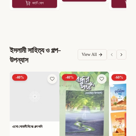
কার্টে যোগ
কার
ইসলামী সাহিত্য ও গল্প-
View All
উপন্যাস
-
40
%
-
40
%
-
60
%
এসো সোনালী দিনের গল্প শুনি