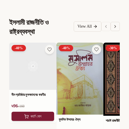
ইসলামী রাজনীতি ও
View All
রাষ্ট্রব্যবস্থা
-
40
%
-
40
%
-
30
%
দীন প্রতিষ্ঠায় মুসলমানদের করণীয়
৳
96
৳
160
কার্টে যোগ
মুসলিম উম্মাহর ঐক্য
শারঈ রাজনীতি