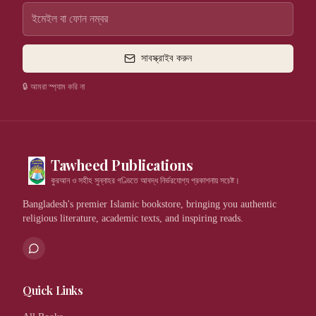
সাবস্ক্রাইব করুন
🔒 আমরা স্প্যাম করি না
Tawheed Publications
কুরআন ও সহীহ সুন্নাহর গণ্ডিতে আবদ্ধ নির্ভরযোগ্য প্রকাশনায় সচেষ্ট।
Bangladesh's premier Islamic bookstore, bringing you authentic
religious literature, academic texts, and inspiring reads.
Quick Links