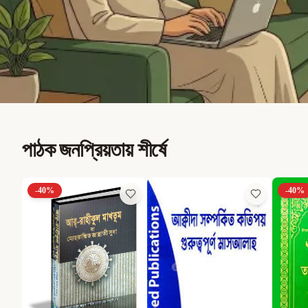
পাঠক জনপ্রিয়তায় শীর্ষে
-
40
%
-
40
%