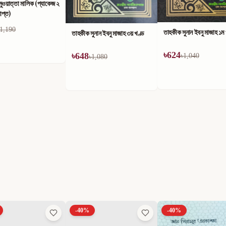
ুওয়াত্তা মালিক (প্যাকেজ ২
াপ্ত)
1,190
তাহকীক সুনান ইবনু মাজাহ ১ম
তাহকীক সুনান ইবনু মাজাহ ৩য় খণ্ড
৳
624
৳
648
৳
1,040
৳
1,080
-
40
%
-
40
%