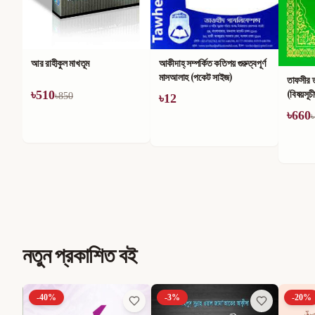
আকীদাহ্ সম্পর্কিত কতিপয় গুরুত্বপূর্ণ
একশ হাদ
মাসআলাহ (পকেট সাইজ)
তাফসীর তাইসীরুল কুরআন
(বিষয়সূচীছাড়া)
৳
12
৳
36
৳
6
৳
660
৳
1,100
নতুন প্রকাশিত বই
-
40
%
-
3
%
-
20
%