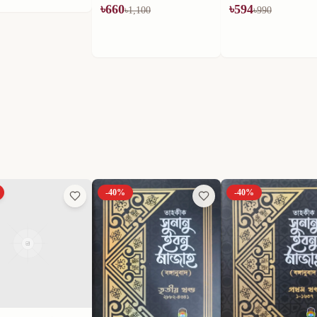
৳
660
৳
594
৳
1,100
৳
990
-
40
%
-
40
%