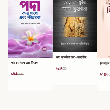
আল আক্বীদা আত-ত্বহাবীয়া
পর্দা কার সাথে এবং কীভাবে
কিতাবুত
৳
29
৳
30
৳
84
৳
180
৳
140
৳