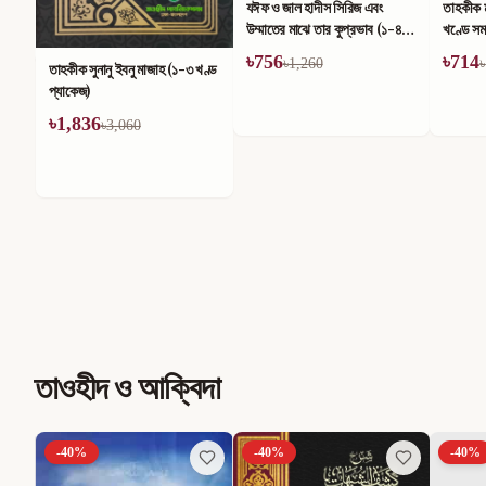
যঈফ ও জাল হাদীস সিরিজ এবং
তাহকীক ম
উম্মাতের মাঝে তার কুপ্রভাব (১-৪)
খণ্ডে সম
খণ্ড
৳
756
৳
714
৳
1,260
৳
তাহকীক সুনানু ইবনু মাজাহ (১-৩ খণ্ড
প্যাকেজ)
৳
1,836
৳
3,060
তাওহীদ ও আক্বিদা
-
40
%
-
40
%
-
40
%