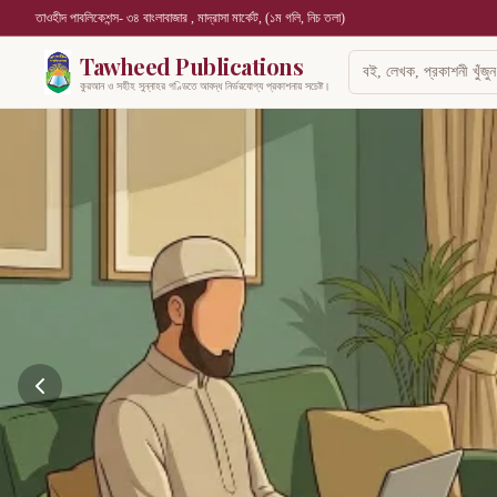
তাওহীদ পাবলিকেশন্স- ৩৪ বাংলাবাজার , মাদ্রাসা মার্কেট, (১ম গলি, নিচ তলা)
Tawheed Publications
কুরআন ও সহীহ সুন্নাহর গণ্ডিতে আবদ্ধ নির্ভরযোগ্য প্রকাশনায় সচেষ্ট।