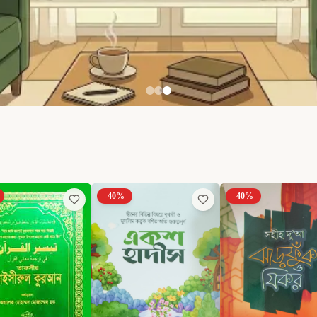
-
40
%
-
40
%