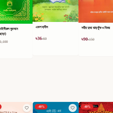
তাহক্বীক রিয়াযুস স্বা-লিহীন
ীস
সহীহ দুআ ঝাড়ফুঁক ও যিকর
৳
618
৳
1,030
৳
90
0
৳
150
-
40
%
-
40
%