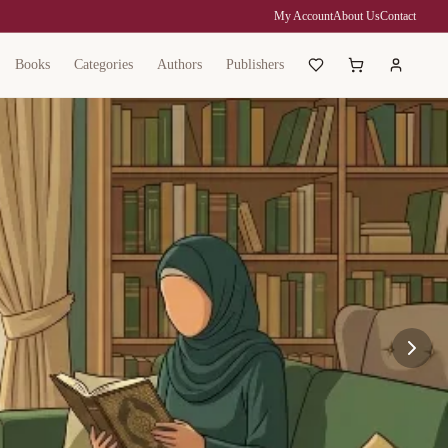
My Account
About Us
Contact
Books
Categories
Authors
Publishers