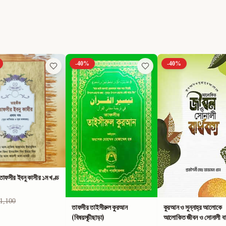
-
40
%
-
40
%
াফসীর ইবনু কাসীর ১ম খণ্ড
1,100
তাফসীর তাইসীরুল কুরআন
কুরআন ও সুন্নাহ্‌র আলোকে
(বিষয়সূচীছাড়া)
আলোকিত জীবন ও সোনালী বার্