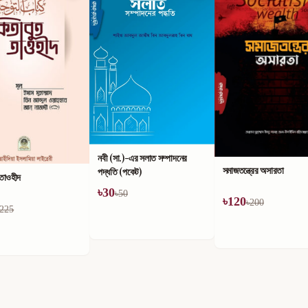
নবী (সা.)-এর সলাত সম্পাদনের
সমাজতন্ত্রের অসারতা
পদ্ধতি (পকেট)
 তাওহীদ
৳
30
৳
50
৳
120
৳
200
225