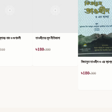
লাহর নাম ও গুণাবলী
তাওহীদের মূল নীতিমালা
৳
180
310
৳
300
কিতাবুত তাওহীদ ও এর ব্যাখ্য
৳
180
৳
300