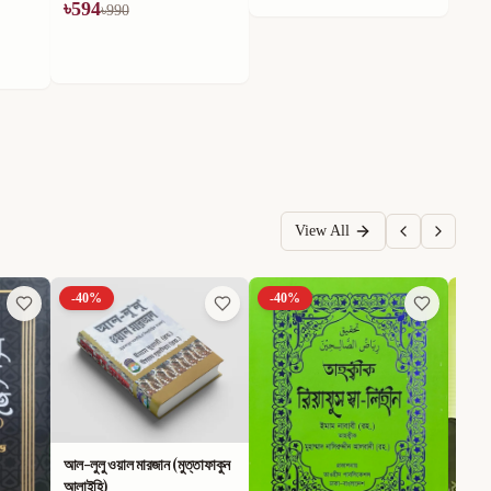
৳
594
৳
990
View All
-
40
%
-
40
%
-
40
আল-লুলু ওয়াল মারজান (মুত্তাফাকুন
আলাইহি)