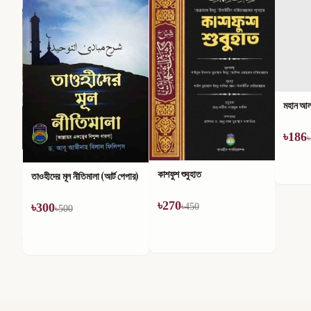
মহান আল্
৳
186
৳
কাশফুশ শুবুহাত
তাওহীদের মূল নীতিমালা (আর্ট পেপার)
৳
270
৳
300
৳
450
৳
500