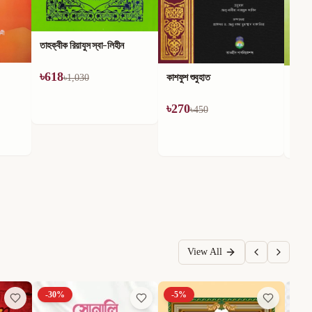
কাশফুশ শুবুহাত
ছালাতুর রাসূল (ছাঃ)
৳
270
৳
170
৳
450
৳
180
View All
-
30
%
-
5
%
-
50