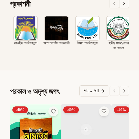
প্রকাশনী
তাওহীদ পাবলিকেশন্স
আত তাওহীদ প্রকাশনী
ইমাম পাবলিকেশন্স
হাদীছ ফাউণ্ডেশন
বাংলাদেশ
পরকাল ও অদৃশ্য জগৎ
View All
-
40
%
-
40
%
-
40
%