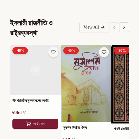
ইসলামী রাজনীতি ও
View All
রাষ্ট্রব্যবস্থা
-
40
%
-
40
%
-
30
%
দীন প্রতিষ্ঠায় মুসলমানদের করণীয়
৳
96
৳
160
কার্টে যোগ
মুসলিম উম্মাহর ঐক্য
শারঈ রাজনীতি