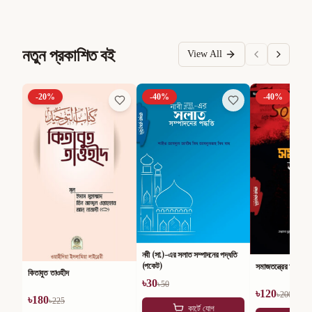
নতুন প্রকাশিত বই
View All
-
20
%
-
40
%
-
40
%
নবী (সা.)-এর সলাত সম্পাদনের পদ্ধতি
(পকেট)
সমাজতন্ত্রের অসারতা
কিতাবুত তাওহীদ
৳
30
৳
50
৳
120
৳
200
৳
180
৳
225
কার্টে যোগ