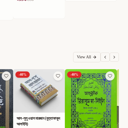
View All
-
40
%
-
40
%
-
40
আল-লুলু ওয়াল মারজান (মুত্তাফাকুন
আলাইহি)