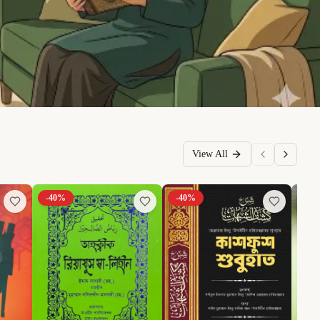
View All
-
40
%
-
40
%
-
6