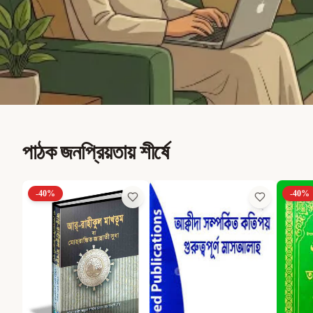
পাঠক জনপ্রিয়তায় শীর্ষে
-
40
%
-
40
%