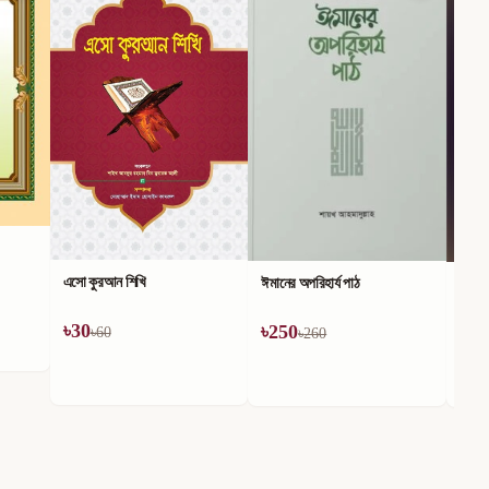
এসো কুরআন শিখি
ঈমানের অপরিহার্য পাঠ
ঈমানের
৳
30
৳
250
৳
75
৳
60
৳
260