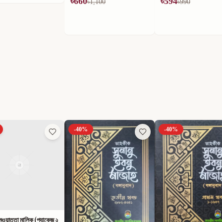
৳
660
৳
594
৳
1,100
৳
990
-
40
%
-
40
%
ুওয়াত্তা মালিক (প্যাকেজ ২