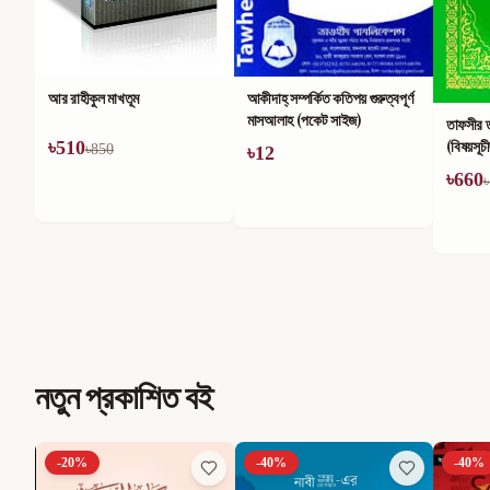
আর রাহীকুল মাখতূম
আকীদাহ্ সম্পর্কিত কতিপয় গুরুত্বপূর্ণ
মাসআলাহ (পকেট সাইজ)
তাফসীর 
(বিষয়সূচ
৳
510
৳
850
৳
12
৳
660
৳
নতুন প্রকাশিত বই
-
20
%
-
40
%
-
40
%