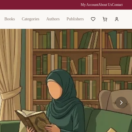
My Account
About Us
Contact
Books
Categories
Authors
Publishers