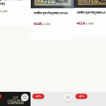
াপ্ত)
1,190
তাহকীক সুনান ইবনু মাজাহ ১ম
তাহকীক সুনান ইবনু মাজাহ ৩য় খণ্ড
৳
624
৳
648
৳
1,040
৳
1,080
-
40
%
-
40
%