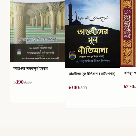
মহান আল্
৳
186
৳
কাশফুশ শুবুহাত
তাওহীদের মূল নীতিমালা (আর্ট পেপার)
৳
270
৳
300
৳
450
৳
500