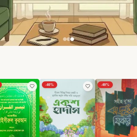
-
40
%
-
40
%