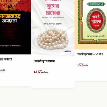
আরবী ক্বায়েদা - ১ম ভাগ
্রের অসারতা
সোনালী যুগের মায়েরা
৳
52
৳
55
200
৳
165
৳
235