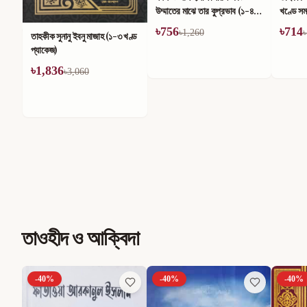
উম্মাতের মাঝে তার কুপ্রভাব (১-৪)
খণ্ডে সম
খণ্ড
৳
756
৳
714
৳
1,260
৳
তাহকীক সুনানু ইবনু মাজাহ (১-৩ খণ্ড
প্যাকেজ)
৳
1,836
৳
3,060
তাওহীদ ও আক্বিদা
-
40
%
-
40
%
-
40
%