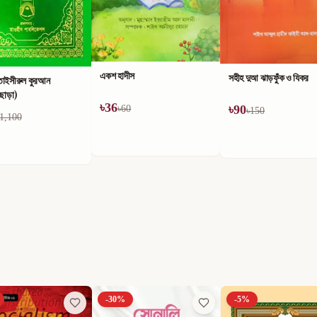
একশ হাদীস
সহীহ দুআ ঝাড়ফুঁক ও যিকর
তাইসীরুল কুরআন
ীছাড়া)
৳
36
৳
90
৳
60
৳
150
1,100
-
30
%
-
5
%