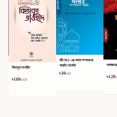
নবী (সা.)-এর সলাত সম্পাদনের
সমাজতন্ত
পদ্ধতি (পকেট)
কিতাবুত তাওহীদ
৳
30
৳
50
৳
120
৳
৳
180
৳
225