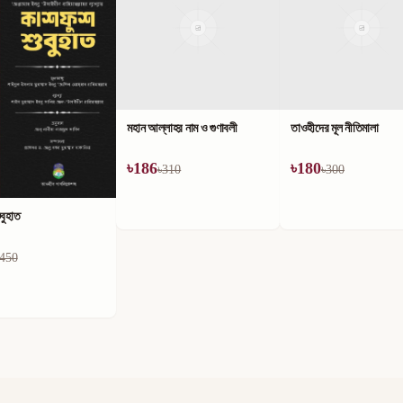
লাহর নাম ও গুণাবলী
তাওহীদের মূল নীতিমালা
৳
180
310
৳
300
কিতাবুত তাওহীদ ও এর ব্যাখ্য
৳
180
৳
300