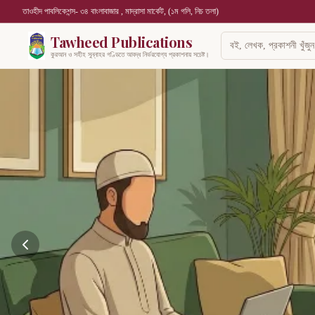
তাওহীদ পাবলিকেশন্স- ৩৪ বাংলাবাজার , মাদ্রাসা মার্কেট, (১ম গলি, নিচ তলা)
Tawheed Publications
কুরআন ও সহীহ সুন্নাহর গণ্ডিতে আবদ্ধ নির্ভরযোগ্য প্রকাশনায় সচেষ্ট।