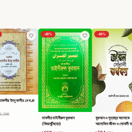
-
40
%
-
40
%
াফসীর ইবনু কাসীর ১ম খণ্ড
1,100
তাফসীর তাইসীরুল কুরআন
কুরআন ও সুন্নাহ্‌র আলোকে
(বিষয়সূচীছাড়া)
আলোকিত জীবন ও সোনালী বার্