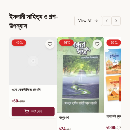
ইসলামী সাহিত্য ও গল্প-
View All
উপন্যাস
-
40
%
-
40
%
-
60
%
এসো সোনালী দিনের গল্প শুনি
৳
60
৳
100
কার্টে যোগ
চলো শুনি কুরআনের গল্
বন্ধুর পথ
৳
900
৳
2,250
৳
24
৳
40