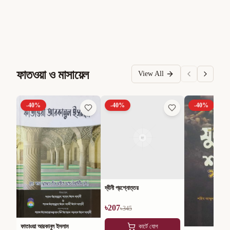
ফাতওয়া ও মাসায়েল
View All
-
40
%
-
40
%
-
40
%
দ্বীনী প্রশ্নোত্তর
৳
207
৳
345
ফাতাওয়া আরকানুল ইসলাম
কার্টে যোগ