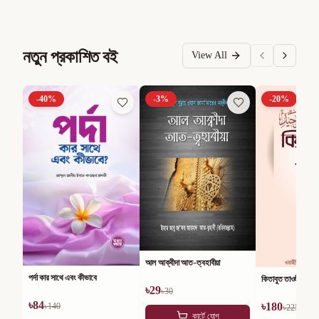
নতুন প্রকাশিত বই
View All
-
40
%
-
3
%
-
20
%
আল আক্বীদা আত-ত্বহাবীয়া
পর্দা কার সাথে এবং কীভাবে
কিতাবুত তাওহীদ
৳
29
৳
30
৳
84
৳
180
৳
140
৳
225
কার্টে যোগ