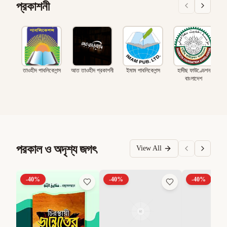
প্রকাশনী
তাওহীদ পাবলিকেশন্স
আত তাওহীদ প্রকাশনী
ইমাম পাবলিকেশন্স
হাদীছ ফাউণ্ডেশন
বাংলাদেশ
পরকাল ও অদৃশ্য জগৎ
View All
-
40
%
-
40
%
-
40
%