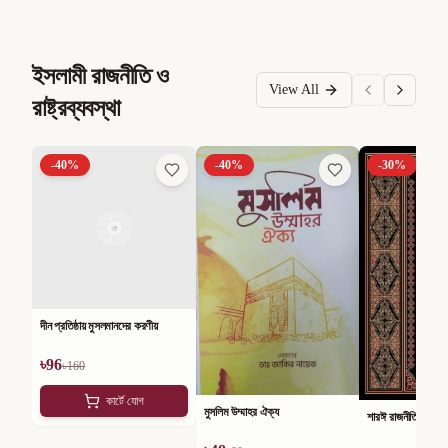
ইসলামী রাজনীতি ও
View All
রাষ্ট্রব্যবস্থা
-
40
%
-
40
%
-
30
%
দীন প্রতিষ্ঠায় মুসলমানদের করণীয়
৳
96
৳
160
কার্টে যোগ
মুসলিম উম্মাহর ঐক্য
শারঈ রাজনীতি