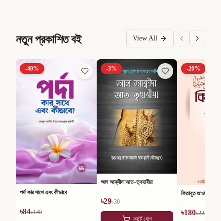
নতুন প্রকাশিত বই
View All
-
40
%
-
3
%
-
20
%
আল আক্বীদা আত-ত্বহাবীয়া
পর্দা কার সাথে এবং কীভাবে
কিতাবুত তাওহীদ
৳
29
৳
30
৳
84
৳
180
৳
140
৳
225
কার্টে যোগ