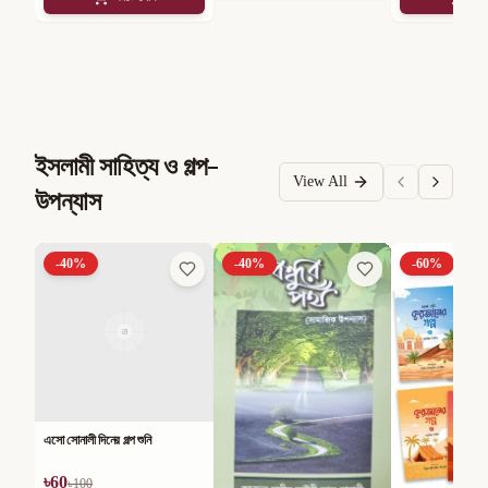
ইসলামী সাহিত্য ও গল্প-
View All
উপন্যাস
-
40
%
-
40
%
-
60
%
এসো সোনালী দিনের গল্প শুনি
৳
60
৳
100