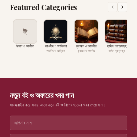
Featured Categories
ঈ
ঈমান ও আকীদা
তাওহীদ ও আক্বিদা
কুরআন ও তাফসীর
হাদিস গ্রন্থসমূহ
প
তাওহীদ ও আক্বিদা
কুরআন ও তাফসীর
হাদিস গ্রন্থসমূহ
নতুন বই ও অফারের খবর পান
সাবস্ক্রাইব করে সবার আগে নতুন বই ও বিশেষ ছাড়ের খবর পেয়ে যান।