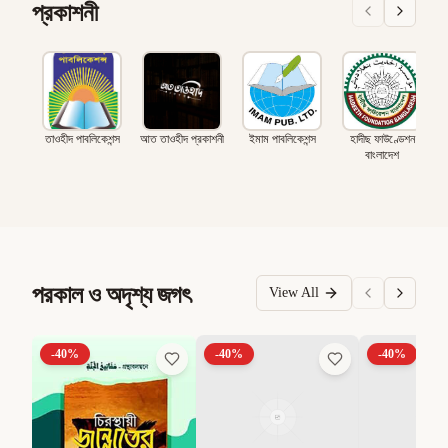
প্রকাশনী
তাওহীদ পাবলিকেশন্স
আত তাওহীদ প্রকাশনী
ইমাম পাবলিকেশন্স
হাদীছ ফাউণ্ডেশন
বাংলাদেশ
পরকাল ও অদৃশ্য জগৎ
View All
-
40
%
-
40
%
-
40
%