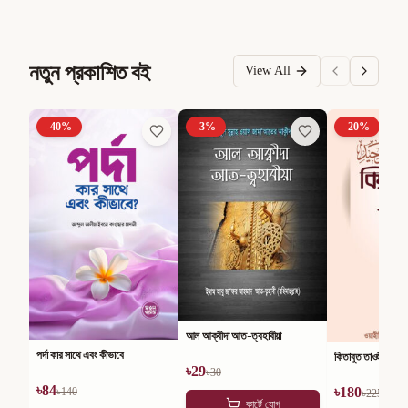
নতুন প্রকাশিত বই
View All
-
40
%
-
3
%
-
20
%
আল আক্বীদা আত-ত্বহাবীয়া
পর্দা কার সাথে এবং কীভাবে
কিতাবুত তাওহীদ
৳
29
৳
30
৳
84
৳
180
৳
140
৳
225
কার্টে যোগ