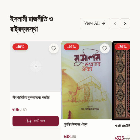
ইসলামী রাজনীতি ও
View All
রাষ্ট্রব্যবস্থা
-
40
%
-
40
%
-
30
%
দীন প্রতিষ্ঠায় মুসলমানদের করণীয়
৳
96
৳
160
কার্টে যোগ
মুসলিম উম্মাহর ঐক্য
শারঈ রাজনীতি
৳
48
৳
80
৳
525
৳
750