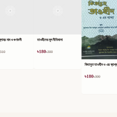
লাহর নাম ও গুণাবলী
তাওহীদের মূল নীতিমালা
৳
180
310
৳
300
কিতাবুত তাওহীদ ও এর ব্যাখ্য
৳
180
৳
300