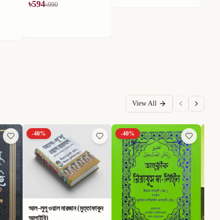
৳
594
৳
990
View All
-
40
%
-
40
%
-
40
আল-লুলু ওয়াল মারজান (মুত্তাফাকুন
আলাইহি)