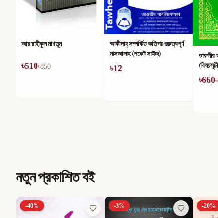
আর রাহীকুল মাখতূম
আকীদাহ্ সম্পর্কিত কতিপয় গুরুত্বপূর্ণ
মাসআলাহ (পকেট সাইজ)
তাফসীর 
(বিষয়সূচ
৳
510
৳
850
৳
12
৳
660
৳
নতুন প্রকাশিত বই
-
40
%
-
3
%
-
20
%