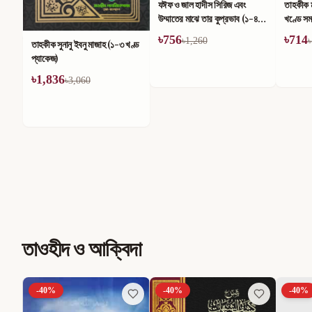
যঈফ ও জাল হাদীস সিরিজ এবং
তাহকীক ম
উম্মাতের মাঝে তার কুপ্রভাব (১-৪)
খণ্ডে সম
খণ্ড
৳
756
৳
714
৳
1,260
৳
তাহকীক সুনানু ইবনু মাজাহ (১-৩ খণ্ড
প্যাকেজ)
৳
1,836
৳
3,060
তাওহীদ ও আক্বিদা
-
40
%
-
40
%
-
40
%