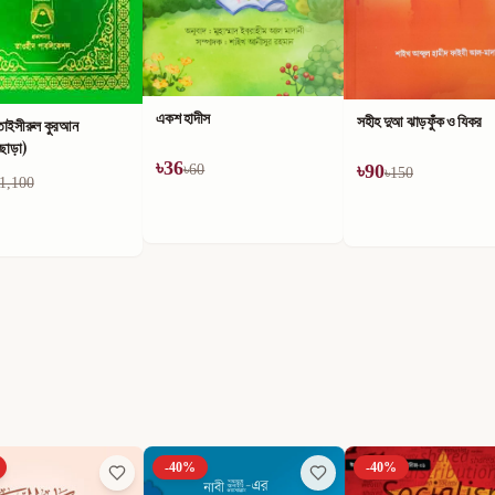
একশ হাদীস
সহীহ দুআ ঝাড়ফুঁক ও যিকর
তাইসীরুল কুরআন
ীছাড়া)
৳
36
৳
90
৳
60
৳
150
1,100
-
40
%
-
40
%