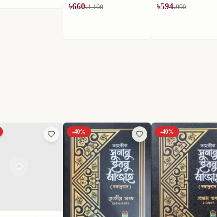
৳
660
৳
594
৳
1,100
৳
990
-
40
%
-
40
%