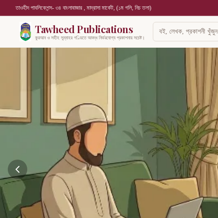
তাওহীদ পাবলিকেশন্স- ৩৪ বাংলাবাজার , মাদ্রাসা মার্কেট, (১ম গলি, নিচ তলা)
Tawheed Publications
কুরআন ও সহীহ সুন্নাহর গণ্ডিতে আবদ্ধ নির্ভরযোগ্য প্রকাশনায় সচেষ্ট।