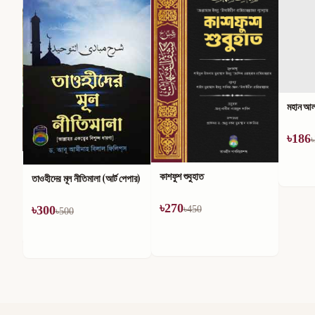
মহান আল্
৳
186
৳
কাশফুশ শুবুহাত
তাওহীদের মূল নীতিমালা (আর্ট পেপার)
৳
270
৳
300
৳
450
৳
500