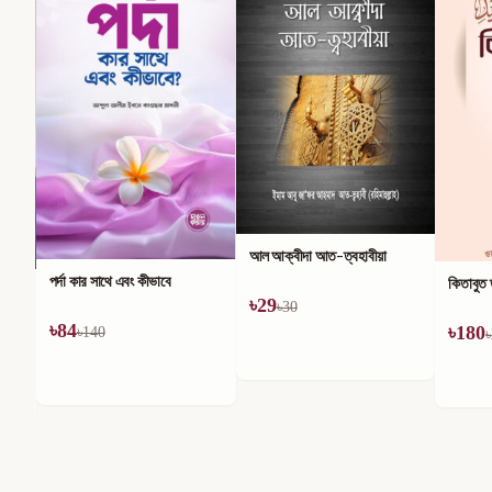
আল আক্বীদা আত-ত্বহাবীয়া
পর্দা কার সাথে এবং কীভাবে
কিতাবুত
৳
29
৳
30
৳
84
৳
180
৳
140
৳