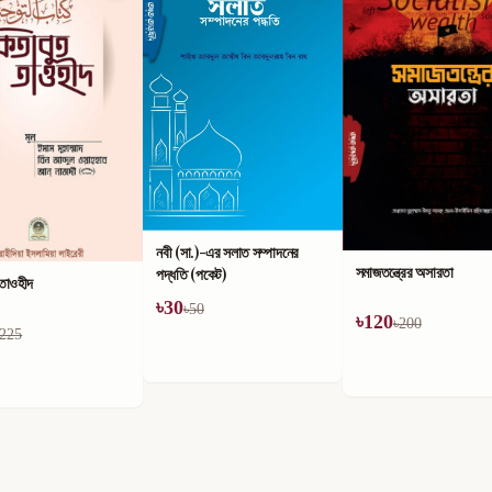
নবী (সা.)-এর সলাত সম্পাদনের
সমাজতন্ত্রের অসারতা
পদ্ধতি (পকেট)
 তাওহীদ
৳
30
৳
50
৳
120
৳
200
225