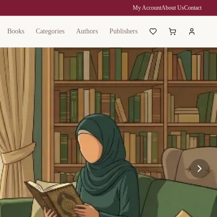
My Account
About Us
Contact
Books
Categories
Authors
Publishers