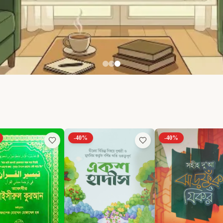
-
40
%
-
40
%