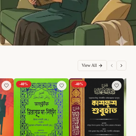
View All
-
40
%
-
40
%
-
6