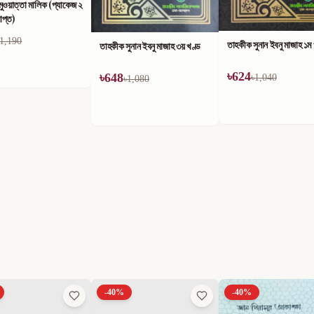
ুওয়াত্তা মালিক (প্যাকেজ ২
াপ্ত)
1,190
তাহকীক সুনান ইবনু মাজাহ ১ম
তাহকীক সুনান ইবনু মাজাহ ৩য় খণ্ড
৳
624
৳
648
৳
1,040
৳
1,080
-
40
%
-
40
%