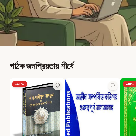
পাঠক জনপ্রিয়তায় শীর্ষে
-
40
%
-
40
%