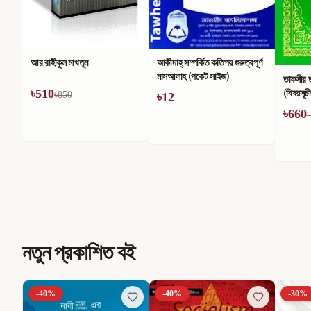
আর রাহীকুল মাখতূম
আকীদাহ্ সম্পর্কিত কতিপয় গুরুত্বপূর্ণ
মাসআলাহ (পকেট সাইজ)
তাফসীর 
(বিষয়সূচ
৳
510
৳
850
৳
12
৳
660
৳
নতুন প্রকাশিত বই
-
40
%
-
40
%
-
30
%