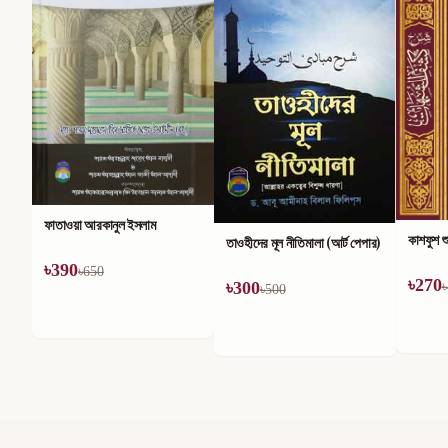
মহান আল্
৳
186
৳
কাশফুশ শুবুহাত
তাওহীদের মূল নীতিমালা (আর্ট পেপার)
৳
270
৳
300
৳
450
৳
500