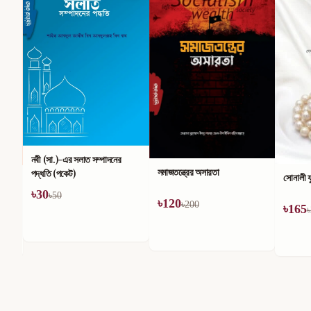
নবী (সা.)-এর সলাত সম্পাদনের
সমাজতন্ত্রের অসারতা
পদ্ধতি (পকেট)
সোনালী য
৳
30
৳
50
৳
120
৳
200
৳
165
৳