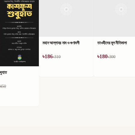
লাহর নাম ও গুণাবলী
তাওহীদের মূল নীতিমালা
৳
180
310
৳
300
কিতাবুত তাওহীদ ও এর ব্যাখ্য
৳
180
৳
300