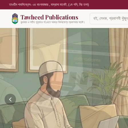
তাওহীদ পাবলিকেশন্স- ৩৪ বাংলাবাজার , মাদ্রাসা মার্কেট, (১ম গলি, নিচ তলা)
Tawheed Publications
কুরআন ও সহীহ সুন্নাহর গণ্ডিতে আবদ্ধ নির্ভরযোগ্য প্রকাশনায় সচেষ্ট।