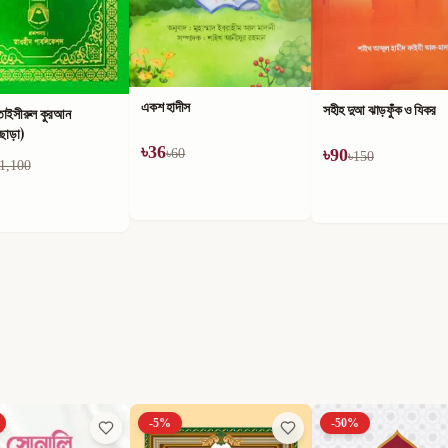
একশ হাদীস
সহীহ দুআ ঝাড়ফুঁক ও যিকর
তাইসীরুল কুরআন
ীছাড়া)
৳
36
৳
90
৳
60
৳
150
1,100
-
5
%
-
50
%