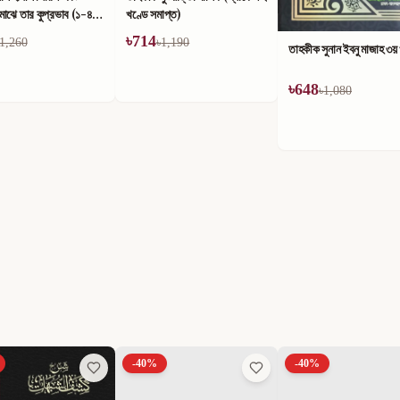
াপ্ত)
1,190
তাহকীক সুনান ইবনু মাজাহ ১ম
তাহকীক সুনান ইবনু মাজাহ ৩য় খণ্ড
৳
624
৳
648
৳
1,040
৳
1,080
-
40
%
-
40
%