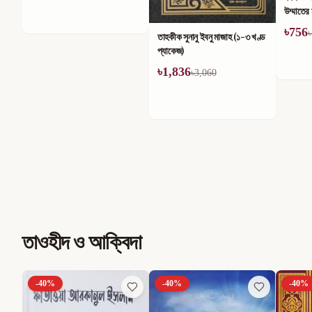
উম্মাতের মাঝে তার কুপ্রভাব (১-৪)
খণ্ডে সম
খণ্ড
৳
756
৳
714
৳
1,260
৳
তাহকীক সুনানু ইবনু মাজাহ (১-৩ খণ্ড
প্যাকেজ)
৳
1,836
৳
3,060
তাওহীদ ও আক্বিদা
-
40
%
-
40
%
-
40
%