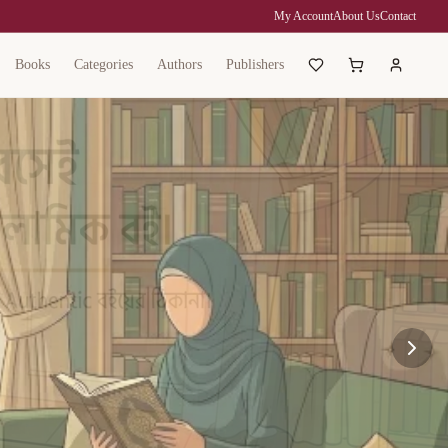
My Account
About Us
Contact
Books
Categories
Authors
Publishers