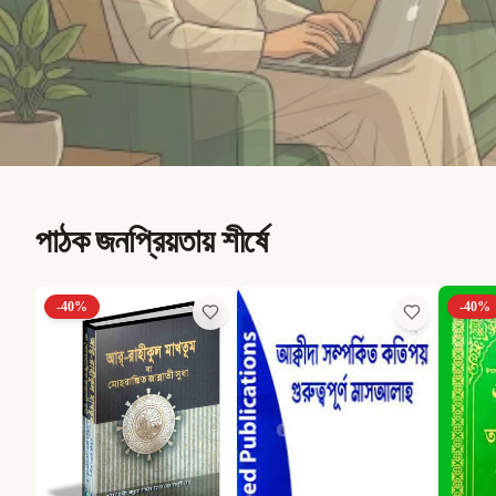
পাঠক জনপ্রিয়তায় শীর্ষে
-
40
%
-
40
%