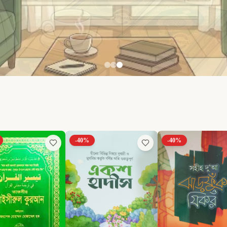
-
40
%
-
40
%