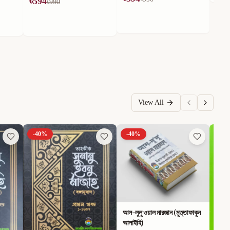
View All
-
40
%
-
40
%
-
40
আল-লুলু ওয়াল মারজান (মুত্তাফাকুন
আলাইহি)