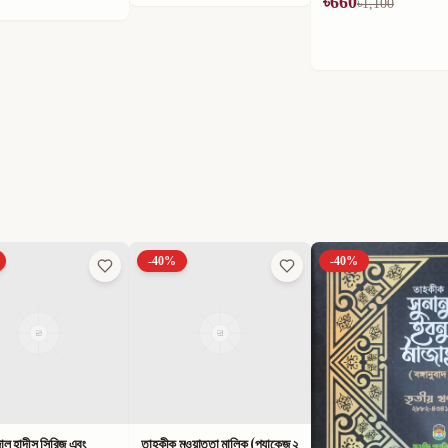
৳
660
৳
594
৳
1,100
৳
990
-
40
%
-
40
%
ুওয়াত্তা মালিক (প্যাকেজ ২