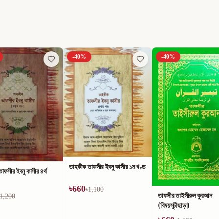
-
40
%
-
40
%
াফসীর ইবনু কাসীর ১ম খণ্ড
1,100
তাফসীর তাইসীরুল কুরআন
কুরআন ও সুন্নাহ্‌র আলোকে
(বিষয়সূচীছাড়া)
আলোকিত জীবন ও সোনালী বার্