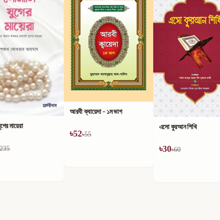
আরবী ক্বায়েদা - ১ম ভাগ
ুগের মায়েরা
এসো কুরআন শিখি
৳
52
৳
55
৳
30
235
৳
60