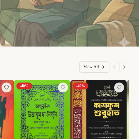
View All
-
40
%
-
40
%
-
6