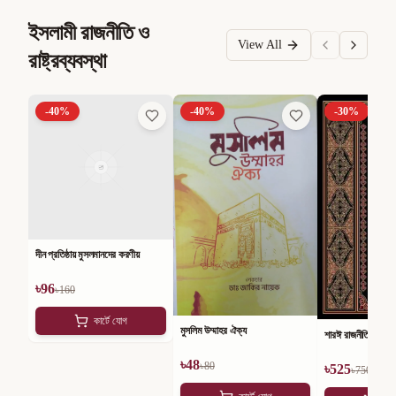
ইসলামী রাজনীতি ও
View All
রাষ্ট্রব্যবস্থা
-
40
%
-
40
%
-
30
%
দীন প্রতিষ্ঠায় মুসলমানদের করণীয়
৳
96
৳
160
কার্টে যোগ
মুসলিম উম্মাহর ঐক্য
শারঈ রাজনীতি
৳
48
৳
80
৳
525
৳
750