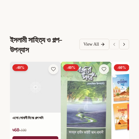
ইসলামী সাহিত্য ও গল্প-
View All
উপন্যাস
-
40
%
-
40
%
-
60
%
এসো সোনালী দিনের গল্প শুনি
৳
60
৳
100