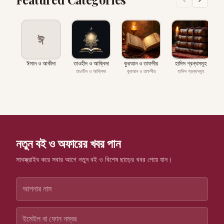
ঈ
ঈমান ও আকীদা
তাওহীদ ও আক্বিদা
কুরআন ও তাফসীর
হাদিস গ্রন্থসমূহ
প
তাওহীদ ও আক্বিদা
কুরআন ও তাফসীর
হাদিস গ্রন্থসমূহ
নতুন বই ও অফারের খবর পান
সাবস্ক্রাইব করে সবার আগে নতুন বই ও বিশেষ ছাড়ের খবর পেয়ে যান।