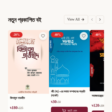
নতুন প্রকাশিত বই
View All
-
20
%
-
40
%
-
40
%
নবী (সা.)-এর সলাত সম্পাদনের পদ্ধতি
(পকেট)
সমাজতন্ত্রের অসারতা
কিতাবুত তাওহীদ
৳
30
৳
50
৳
120
৳
200
৳
180
৳
225
কার্টে যোগ