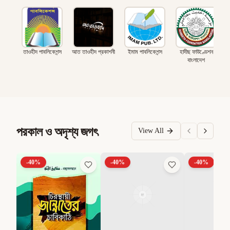
তাওহীদ পাবলিকেশন্স
আত তাওহীদ প্রকাশনী
ইমাম পাবলিকেশন্স
হাদীছ ফাউণ্ডেশন
বাংলাদেশ
পরকাল ও অদৃশ্য জগৎ
View All
-
40
%
-
40
%
-
40
%