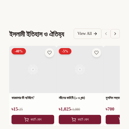
ইসলামী ইতিহাস ও ঐতিহ্য
View All
-
40
%
-
5
%
কারবালায় কী ঘটেছিল?
নবীদের কাহিনী (১-৩ খন্ড)
মুসলিম সভ্যতার ১০০১
৳
15
৳
1,025
৳
700
৳
25
৳
1,080
কার্টে যোগ
কার্টে যোগ
কার