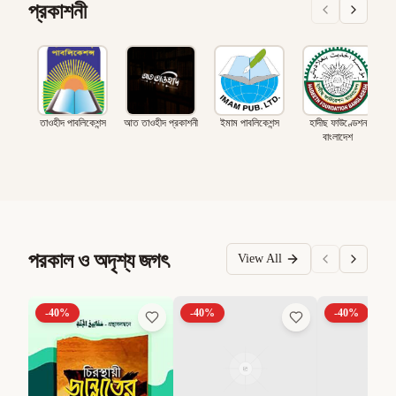
প্রকাশনী
তাওহীদ পাবলিকেশন্স
আত তাওহীদ প্রকাশনী
ইমাম পাবলিকেশন্স
হাদীছ ফাউণ্ডেশন
বাংলাদেশ
পরকাল ও অদৃশ্য জগৎ
View All
-
40
%
-
40
%
-
40
%