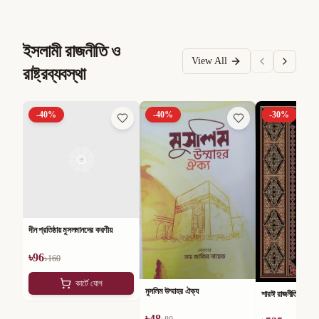
ইসলামী রাজনীতি ও
View All
রাষ্ট্রব্যবস্থা
-
40
%
-
40
%
-
30
%
দীন প্রতিষ্ঠায় মুসলমানদের করণীয়
৳
96
৳
160
কার্টে যোগ
মুসলিম উম্মাহর ঐক্য
শারঈ রাজনীতি
৳
48