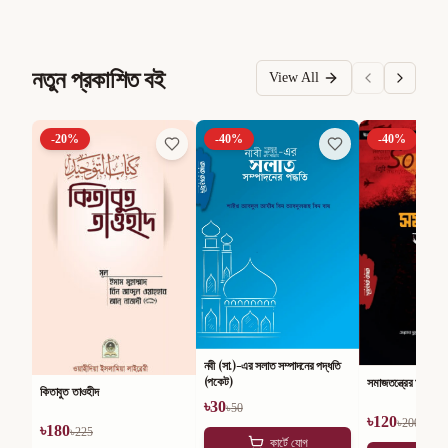
নতুন প্রকাশিত বই
View All
-
20
%
-
40
%
-
40
%
নবী (সা.)-এর সলাত সম্পাদনের পদ্ধতি
(পকেট)
সমাজতন্ত্রের অসারতা
কিতাবুত তাওহীদ
৳
30
৳
50
৳
120
৳
200
৳
180
৳
225
কার্টে যোগ